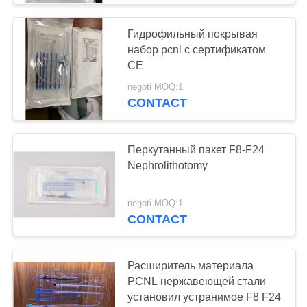
Катетер Dilatation
Гидрофильный покрывая
воздушного шара
набор pcnl с сертификатом
CE
negoti MOQ:1
CONTACT
18
Перкутанный пакет F8-F24
Nephrolithotomy
Надлобковый
катетер Cystostomy
negoti MOQ:1
CONTACT
Расширитель материала
PCNL нержавеющей стали
10
установил устранимое F8 F24