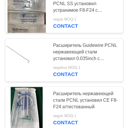
PCNL SS установил
27
устранимое F8-F24 с
сертификатом ISO CE
Уретерал катетер
negoti MOQ:1
CONTACT
Расширитель Guidewire PCNL
нержавеющей стали
установил 0.035inch с
проводом с сердечником
18
negotive MOQ:1
Nitinol
CONTACT
Гуйдевире
покрытый ПТФЭ
Расширитель нержавеющей
стали PCNL установил CE F8-
F24 аттестованный
negoti MOQ:1
CONTACT
19