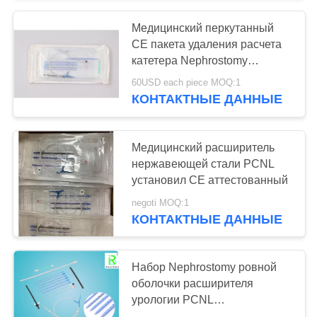
Медицинский перкутанный
90
CE пакета удаления расчета
катетера Nephrostomy
Уретерал Стент
аттестовал
60USD each piece MOQ:1
КОНТАКТНЫЕ ДАННЫЕ
Медицинский расширитель
нержавеющей стали PCNL
установил CE аттестованный
26
negoti MOQ:1
Уретральный
КОНТАКТНЫЕ ДАННЫЕ
набор
Набор Nephrostomy ровной
расширителя
оболочки расширителя
урологии PCNL
установленной перкутанный