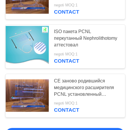
Цифров гибкое
negoti MOQ:1
CONTACT
Ureteroscope
ISO пакета PCNL
перкутанный Nephrolithotomy
аттестовал
negoti MOQ:1
CONTACT
CE заново родившийся
медицинского расширителя
PCNL установленный
аттестовал 0,035 дюйма
negoti MOQ:1
CONTACT