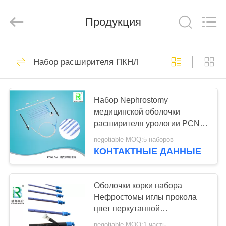
Medical
Science
and
Продукция
Technology
Development
Co.,Ltd..
All
Rights
ДОМ
108
Reserved.
Набор расширителя ПКНЛ
Уретерал оболочка
ПРОДУКТЫ
доступа
Набор Nephrostomy
медицинской оболочки
О
расширителя урологии PCNL
НАС
установленной перкутанный
negotiable MOQ:5 наборов
КОНТАКТНЫЕ ДАННЫЕ
100
ПУТЕШЕСТВИЕ
Каменная корзина
ФАБРИКИ
Оболочки корки набора
Нефростомы иглы прокола
возвращения
цвет перкутанной
ПРОВЕРКА
отсутствующей опционный
negotiable MOQ:1 часть