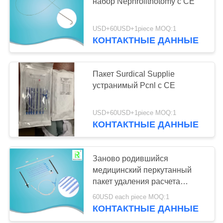
набор Nephrolithotomy с CE
USD+60USD+1piece MOQ:1
38
КОНТАКТНЫЕ ДАННЫЕ
Гидрофильный
Гуйдевире
Пакет Surdical Supplie
устранимый Pcnl с CE
USD+60USD+1piece MOQ:1
КОНТАКТНЫЕ ДАННЫЕ
55
Заново родившийся
каменный конус
медицинский перкутанный
пакет удаления расчета
катетера Nephrostomy с
60USD each piece MOQ:1
сертификатом CE
КОНТАКТНЫЕ ДАННЫЕ