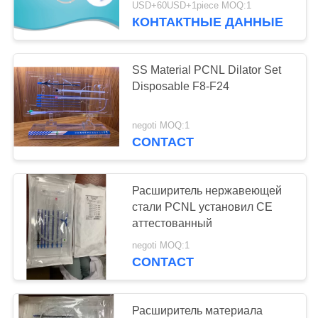
USD+60USD+1piece MOQ:1
КОНТАКТНЫЕ ДАННЫЕ
16
Уретерал набор
SS Material PCNL Dilator Set
расширителя
Disposable F8-F24
negoti MOQ:1
CONTACT
7
Расширитель нержавеющей
Оболочка корки
стали PCNL установил CE
аттестованный
отсутствующая
negoti MOQ:1
CONTACT
Расширитель материала