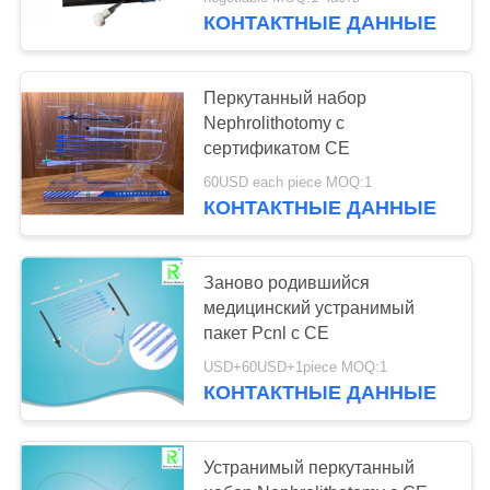
КАЧЕСТВА
КОНТАКТНЫЕ ДАННЫЕ
СВЯЖИТЕСЬ
48
Перкутанный набор
МЫ
Nephrolithotomy с
Набор
сертификатом CE
СПРОСИТЕ
расширителя
60USD each piece MOQ:1
КОНТАКТНЫЕ ДАННЫЕ
ЦИТАТУ
ПКНЛ
КАРТА
Заново родившийся
медицинский устранимый
САЙТА
66
пакет Pcnl с CE
USD+60USD+1piece MOQ:1
PRIVACY
гуйдевире зебры
КОНТАКТНЫЕ ДАННЫЕ
POLICY
Устранимый перкутанный