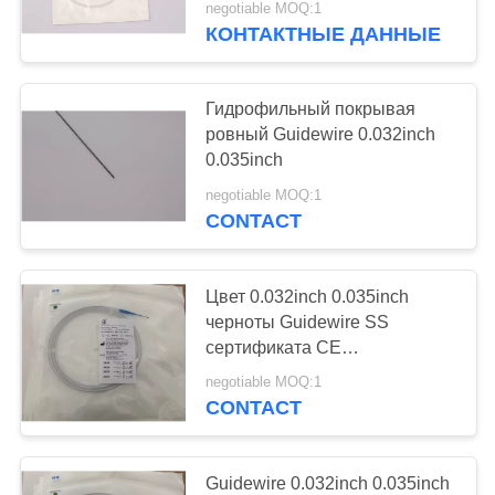
negotiable MOQ:1
КОНТАКТНЫЕ ДАННЫЕ
16
Уретерал набор
Гидрофильный покрывая
расширителя
ровный Guidewire 0.032inch
0.035inch
negotiable MOQ:1
CONTACT
7
Цвет 0.032inch 0.035inch
Оболочка корки
черноты Guidewire SS
сертификата CE
отсутствующая
гидрофильный
negotiable MOQ:1
CONTACT
Guidewire 0.032inch 0.035inch