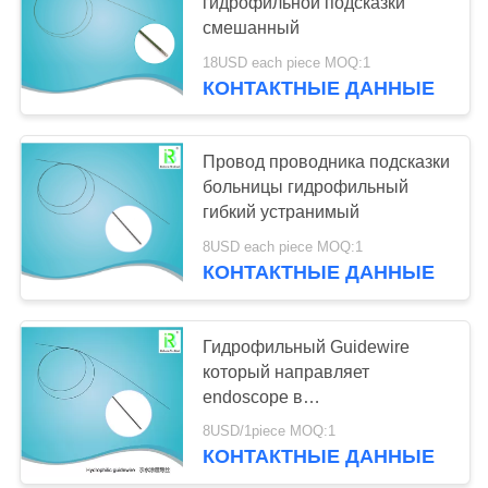
гидрофильной подсказки
смешанный
18USD each piece MOQ:1
38
КОНТАКТНЫЕ ДАННЫЕ
Гидрофильный
Гуйдевире
Провод проводника подсказки
больницы гидрофильный
гибкий устранимый
8USD each piece MOQ:1
КОНТАКТНЫЕ ДАННЫЕ
55
Гидрофильный Guidewire
каменный конус
который направляет
endoscope в
мочевыделительную систему
8USD/1piece MOQ:1
с самым современным
КОНТАКТНЫЕ ДАННЫЕ
дизайном