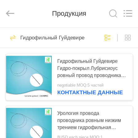
Medical
Science
and
Продукция
Technology
Development
Co.,Ltd..
All
Rights
ДОМ
108
Reserved.
Гидрофильный Гуйдевире
Уретерал оболочка
ПРОДУКТЫ
доступа
Гидрофильный Гуйдевире
Гидро-покрыл Лубрисиоус
О
ровный провод проводника
НАС
Сугикал Нитинол
negotiable MOQ:5 частей
КОНТАКТНЫЕ ДАННЫЕ
100
ПУТЕШЕСТВИЕ
Каменная корзина
ФАБРИКИ
Урология провода
проводника ровным низким
возвращения
трением гидрофильная
ПРОВЕРКА
покрывая
8USD each piece MOQ:1