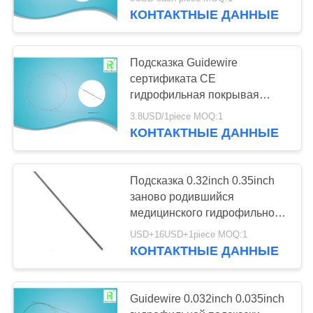
КАЧЕСТВА
КОНТАКТНЫЕ ДАННЫЕ
СВЯЖИТЕСЬ
48
Подсказка Guidewire
МЫ
сертификата CE
Набор
гидрофильная покрывая
гибкая
СПРОСИТЕ
расширителя
3.8USD/1piece MOQ:1
КОНТАКТНЫЕ ДАННЫЕ
ЦИТАТУ
ПКНЛ
КАРТА
Подсказка 0.32inch 0.35inch
заново родившийся
САЙТА
66
медицинского гидрофильного
Guidewire гибкая
USD+16USD+1piece MOQ:1
PRIVACY
гуйдевире зебры
КОНТАКТНЫЕ ДАННЫЕ
POLICY
Guidewire 0.032inch 0.035inch