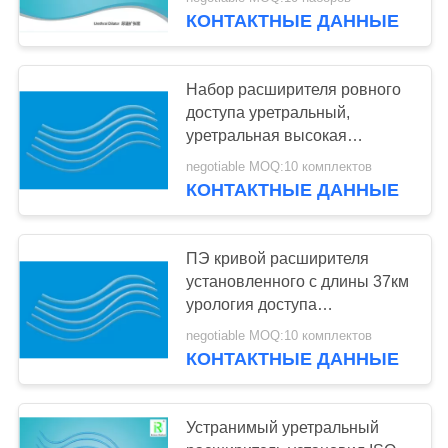
КАЧЕСТВА
КОНТАКТНЫЕ ДАННЫЕ
СВЯЖИТЕСЬ
Набор расширителя ровного
МЫ
доступа уретральный,
уретральная высокая
эффективность материала
СПРОСИТЕ
negotiable MOQ:10 комплектов
ПЭ дилатации
КОНТАКТНЫЕ ДАННЫЕ
ЦИТАТУ
КАРТА
ПЭ кривой расширителя
установленного с длины 37км
САЙТА
урология доступа
уретрального материальная
negotiable MOQ:10 комплектов
ровная
PRIVACY
КОНТАКТНЫЕ ДАННЫЕ
POLICY
Устранимый уретральный