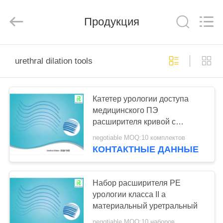
Medical
Science
and
Продукция
Technology
Development
Co.,Ltd..
All
Rights
ДОМ
Reserved.
urethral dilation tools
ПРОДУКТЫ
Катетер урологии доступа
медицинского ПЭ
О
расширителя кривой с
НАС
уретрального установленного
negotiable MOQ:10 комплектов
материальный ровный
КОНТАКТНЫЕ ДАННЫЕ
ПУТЕШЕСТВИЕ
ФАБРИКИ
Набор расширителя PE
урологии класса II a
материальный уретральный
ПРОВЕРКА
negotiable MOQ:10 наборов